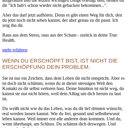
aufgeräumt und die letzten wichtigen Dinge erledigt sind, denkst du
dir "Ich hab's schon wieder nicht gebacken bekommen...".
Aber das darf jetzt aufhören. Denn es gibt einen Weg für dich, den
du jetzt noch nicht sehen kannst, der aber genau zu dir passt. Ich
zeig ihn dir.
Raus aus dem Stress, raus aus der Scham - zurück in deine True
Health.
mehr erfahren
WENN DU ERSCHÖPFT BIST, IST NICHT DIE
ERSCHÖPFUNG DEIN PROBLEM.
Sie ist nur ein Zeichen, dass dein Leben dir nicht entspricht. Aber es
ist doch nicht schlimm, wenn du in dieser stressigen Welt den
Kontakt zu dir selbst verloren hast. Deine Intuition ist nicht weg, du
kannst sie nur nicht hören, weil dein Alltag um dich herum zu laut
ist.
Du weißt nicht wie du das Leben, was du dir tief drinnen wünscht,
real werden lassen kannst. Wie du frei, gesund und selbstbewusst
leben kannst. Weil immer erst alle anderen dran kommen. Und du,
wenn überhaupt, am Schluss. Du schämst dich deswegen. Und